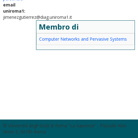
email
uniroma1:
jimenezgutierrez@diag.uniroma1.it
Membro di
Computer Networks and Pervasive Systems
© Università degli Studi di Roma "La Sapienza" - Piazzale Aldo
Moro 5, 00185 Roma