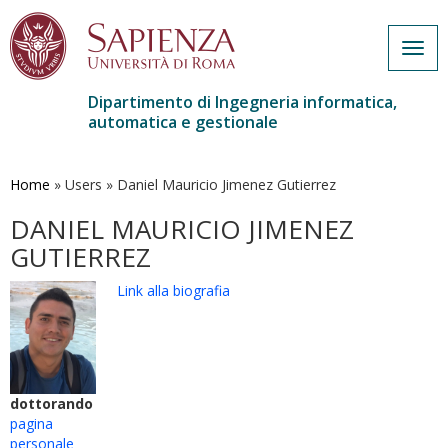
Togg
navig
Dipartimento di Ingegneria informatica,
automatica e gestionale
Salta
al
contenuto
Home
»
Users
»
Daniel Mauricio Jimenez Gutierrez
principale
DANIEL MAURICIO JIMENEZ
GUTIERREZ
Link alla biografia
dottorando
pagina
personale