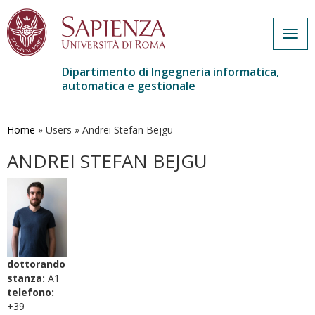
Togg
navig
Dipartimento di Ingegneria informatica,
automatica e gestionale
Salta
al
contenuto
Home
»
Users
»
Andrei Stefan Bejgu
principale
ANDREI STEFAN BEJGU
dottorando
stanza:
A1
telefono:
+39