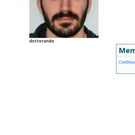
dottorando
Mem
Continu