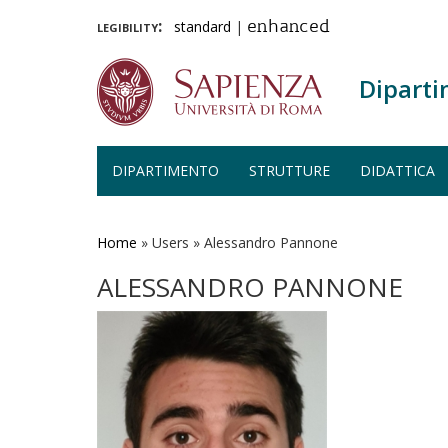
legibility:
standard
|
enhanced
Diparti
DIPARTIMENTO
STRUTTURE
DIDATTICA
Salta
al
contenuto
Home
»
Users
»
Alessandro Pannone
principale
ALESSANDRO PANNONE