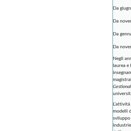
Da giugn
Da novem
Da genn
Da nove
Negli ann
laurea e 
insegnam
magistral
Gestiona
universit
L’attivit
modelli d
sviluppo 
industrie