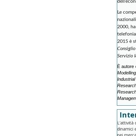
dell’econ
Le compet
nazional
2000, ha 
telefonia
2015 è st
Consiglio
Servizio 
È autore d
Modellin
Industria
Research
Research
Manageme
Inte
L’attività
dinamici e
nei mercat