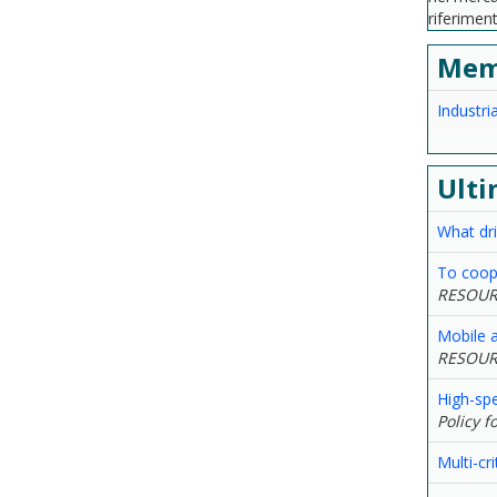
riferiment
Mem
Industr
Ulti
What dri
To coope
RESOUR
Mobile a
RESOUR
High-spe
Policy 
Multi-cr