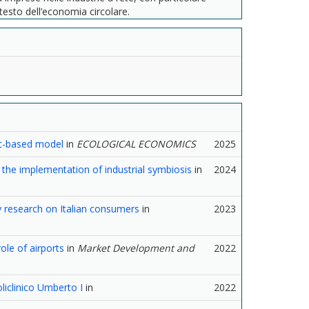
ntesto dell’economia circolare.
nt-based model
in
ECOLOGICAL ECONOMICS
2025
r the implementation of industrial symbiosis
in
2024
y research on Italian consumers
in
2023
ole of airports
in
Market Development and
2022
oliclinico Umberto I
in
2022