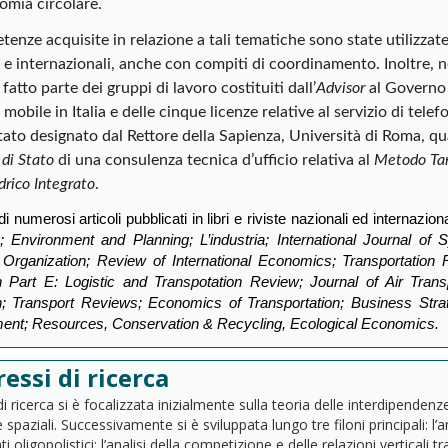
omia circolare.
enze acquisite in relazione a tali tematiche sono state utilizzat
i e internazionali, anche con compiti di coordinamento. Inoltre, 
fatto parte dei gruppi di lavoro costituiti dall’
Advisor
al Governo p
 mobile in Italia e delle cinque licenze relative al servizio di tel
ato designato dal Rettore della Sapienza, Università di Roma, qu
 di Stato
di una consulenza tecnica d’ufficio relativa al
Metodo Tari
Idrico Integrato
.
i numerosi articoli pubblicati in libri e riviste nazionali ed internaziona
g; Environment and Planning; L’industria; International Journal 
l Organization; Review of International Economics; Transportation
 Part E: Logistic and Transpotation Review; Journal of Air Tran
; Transport Reviews; Economics of Transportation; Business Stra
nt; Resources, Conservation & Recycling, Ecological Economics.
ressi di ricerca
 di ricerca si è focalizzata inizialmente sulla teoria delle interdipendenz
 spaziali. Successivamente si è sviluppata lungo tre filoni principali: l’a
i oligopolistici; l’analisi della competizione e delle relazioni verticali 