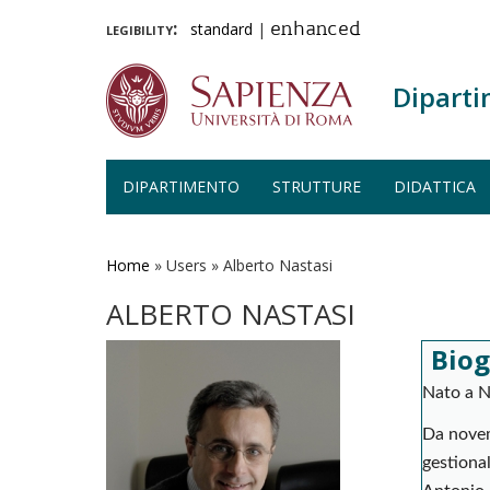
legibility:
standard
|
enhanced
Diparti
DIPARTIMENTO
STRUTTURE
DIDATTICA
Salta
al
contenuto
Home
»
Users
»
Alberto Nastasi
principale
ALBERTO NASTASI
Biog
Nato a N
Da novem
gestiona