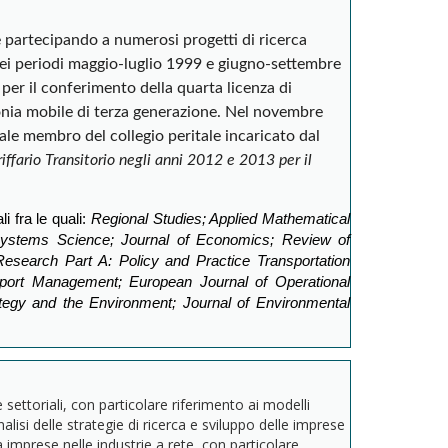
e partecipando a numerosi progetti di ricerca
nei periodi maggio-luglio 1999 e giugno-settembre
er il conferimento della quarta licenza di
efonia mobile di terza generazione.
Ne
l novembre
ale membro del collegio peritale incaricato dal
ffario Transitorio negli anni 2012 e 2013 per il
li fra le quali:
Regional Studies; Applied Mathematical
of Systems Science; Journal of Economics; Review of
 Research Part A: Policy and Practice Transportation
sport Management; European Journal of Operational
tegy and the Environment; Journal of Environmental
e settoriali, con particolare riferimento ai modelli
nalisi delle strategie di ricerca e sviluppo delle imprese
tra imprese nelle industrie a rete, con particolare