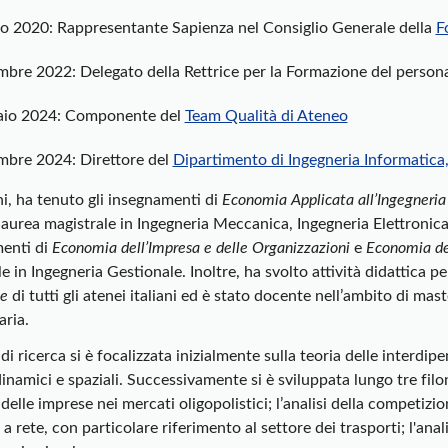
o 2020: Rappresentante Sapienza nel Consiglio Generale della
F
bre 2022: Delegato della Rettrice per la Formazione del person
aio 2024: Componente del
Team Qualità di Ateneo
mbre 2024:
Direttore del
Dipartimento di Ingegneria Informatica
i, ha tenuto gli insegnamenti di
Economia Applicata all’Ingegneria
laurea magistrale in Ingegneria Meccanica, Ingegneria Elettronica
enti di
Economia dell’Impresa e delle Organizzazioni
e
Economia dei
e in Ingegneria Gestionale. Inoltre, ha svolto attività didattica p
le
di tutti gli atenei italiani ed è stato docente nell’ambito di mast
aria.
à di ricerca si è focalizzata inizialmente sulla teoria delle interdi
inamici e spaziali. Successivamente si è sviluppata lungo tre filoni 
delle imprese nei mercati oligopolistici; l’analisi della competizion
 a rete, con particolare riferimento al settore dei trasporti; l'anal