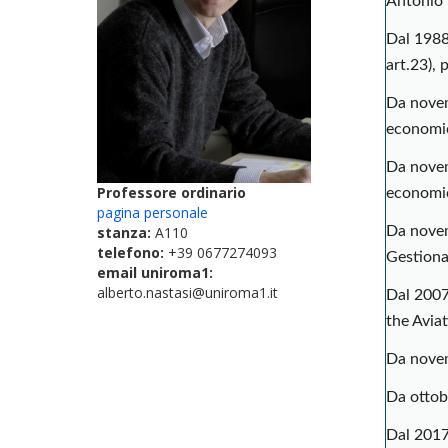
Antonio 
Dal 1988 
art.23), 
Da novem
economic
Da novem
Professore ordinario
economic
pagina personale
stanza:
A110
Da novem
telefono:
+39 0677274093
Gestiona
email uniroma1:
alberto.nastasi@uniroma1.it
Dal 2007
the Aviat
Da novem
Da ottobr
Dal 2017 