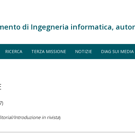
mento di Ingegneria informatica, auto
RICERCA
TERZA MISSIONE
NOTIZIE
DIAG SUI MEDIA
E
7)
torial/Introduzione in rivista
)