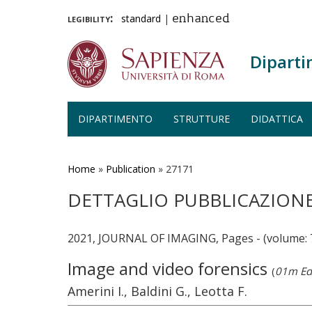
legibility:
standard
|
enhanced
Diparti
DIPARTIMENTO
STRUTTURE
DIDATTICA
Salta
al
contenuto
Home
»
Publication
»
27171
principale
DETTAGLIO PUBBLICAZION
2021, JOURNAL OF IMAGING, Pages - (volume: 
Image and video forensics
(
01m Edi
Amerini I., Baldini G., Leotta F.