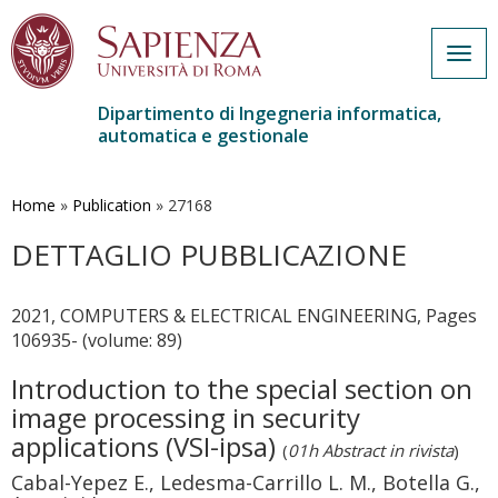
Togg
navig
Dipartimento di Ingegneria informatica,
automatica e gestionale
Salta
al
contenuto
Home
»
Publication
»
27168
principale
DETTAGLIO PUBBLICAZIONE
2021, COMPUTERS & ELECTRICAL ENGINEERING, Pages
106935- (volume: 89)
Introduction to the special section on
image processing in security
applications (VSI-ipsa)
(
01h Abstract in rivista
)
Cabal-Yepez E., Ledesma-Carrillo L. M., Botella G.,