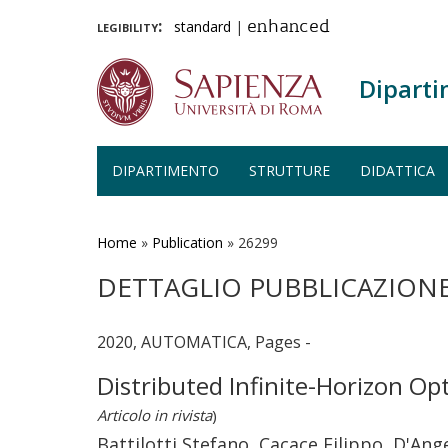
legibility:
standard
|
enhanced
Diparti
DIPARTIMENTO
STRUTTURE
DIDATTICA
Salta
al
contenuto
Home
»
Publication
»
26299
principale
DETTAGLIO PUBBLICAZION
2020, AUTOMATICA, Pages -
Distributed Infinite-Horizon O
Articolo in rivista
)
Battilotti Stefano, Cacace Filippo, D'An