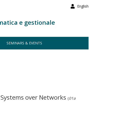
English
matica e gestionale
SEMINARS & EVENTS
ar Systems over Networks
(
01a