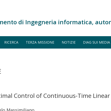
mento di Ingegneria informatica, auto
RICERCA
TERZA MISSIONE
NOTIZIE
DIAG SUI MEDIA
E
ptimal Control of Continuous-Time Line
gelo Massimiliano