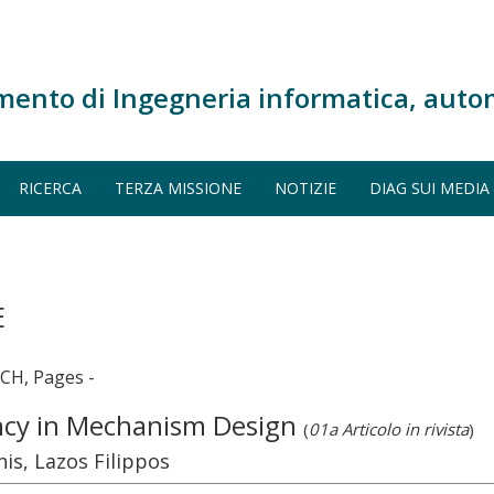
mento di Ingegneria informatica, auto
RICERCA
TERZA MISSIONE
NOTIZIE
DIAG SUI MEDIA
E
H, Pages -
iency in Mechanism Design
(
01a Articolo in rivista
)
is, Lazos Filippos