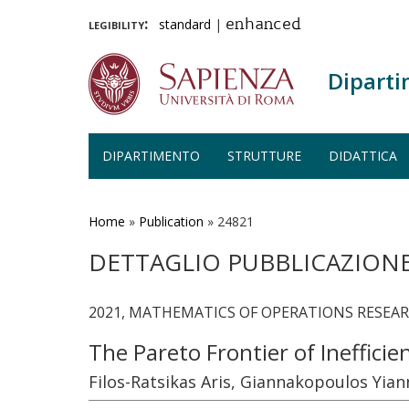
legibility:
standard
|
enhanced
Diparti
DIPARTIMENTO
STRUTTURE
DIDATTICA
Salta
al
contenuto
Home
»
Publication
»
24821
principale
DETTAGLIO PUBBLICAZION
2021, MATHEMATICS OF OPERATIONS RESEARC
The Pareto Frontier of Ineffic
Filos-Ratsikas Aris, Giannakopoulos Yiann