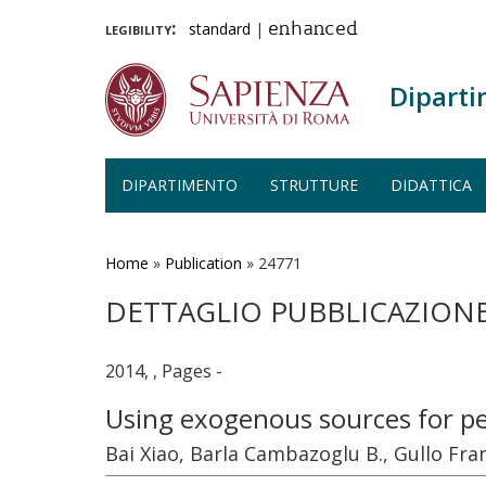
legibility:
standard
|
enhanced
Diparti
DIPARTIMENTO
STRUTTURE
DIDATTICA
Salta
al
contenuto
Home
»
Publication
»
24771
principale
DETTAGLIO PUBBLICAZION
2014, , Pages -
Using exogenous sources for pe
Bai Xiao, Barla Cambazoglu B., Gullo Fra