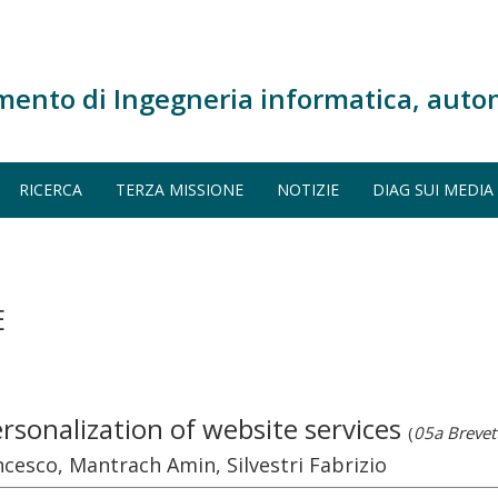
mento di Ingegneria informatica, auto
RICERCA
TERZA MISSIONE
NOTIZIE
DIAG SUI MEDIA
E
rsonalization of website services
(
05a Brevet
ncesco, Mantrach Amin, Silvestri Fabrizio