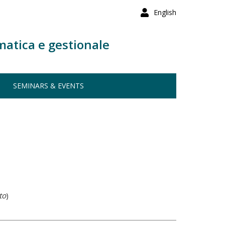
English
matica e gestionale
SEMINARS & EVENTS
to
)