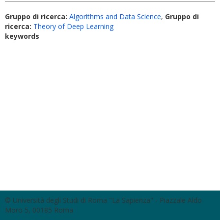
Gruppo di ricerca:
Algorithms and Data Science
,
Gruppo di
ricerca:
Theory of Deep Learning
keywords
© Università degli Studi di Roma "La Sapienza" - Piazzale Aldo
Moro 5, 00185 Roma