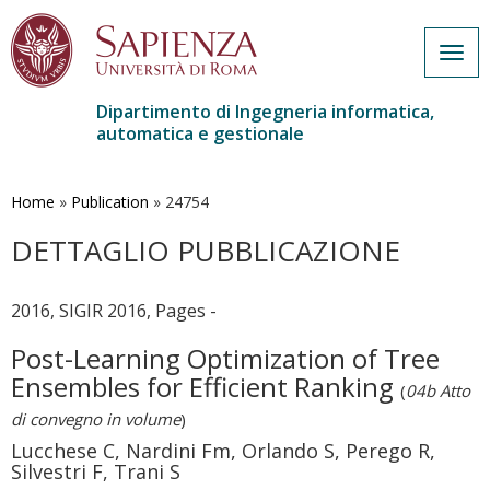
Togg
navig
Dipartimento di Ingegneria informatica,
automatica e gestionale
Salta
al
contenuto
Home
»
Publication
»
24754
principale
DETTAGLIO PUBBLICAZIONE
2016, SIGIR 2016, Pages -
Post-Learning Optimization of Tree
Ensembles for Efficient Ranking
(
04b Atto
di convegno in volume
)
Lucchese C, Nardini Fm, Orlando S, Perego R,
Silvestri F, Trani S