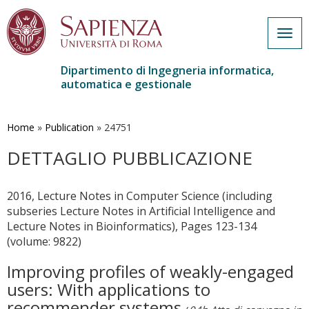
Togg
navig
Dipartimento di Ingegneria informatica,
automatica e gestionale
Salta
al
contenuto
Home
»
Publication
»
24751
principale
DETTAGLIO PUBBLICAZIONE
2016, Lecture Notes in Computer Science (including
subseries Lecture Notes in Artificial Intelligence and
Lecture Notes in Bioinformatics), Pages 123-134
(volume: 9822)
Improving profiles of weakly-engaged
users: With applications to
recommender systems