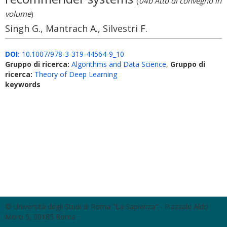
(
04b Atto di convegno in
volume
)
Singh G., Mantrach A., Silvestri F.
DOI:
10.1007/978-3-319-44564-9_10
Gruppo di ricerca:
Algorithms and Data Science
,
Gruppo di
ricerca:
Theory of Deep Learning
keywords
© Università degli Studi di Roma "La Sapienza" - Piazzale Aldo
Moro 5, 00185 Roma