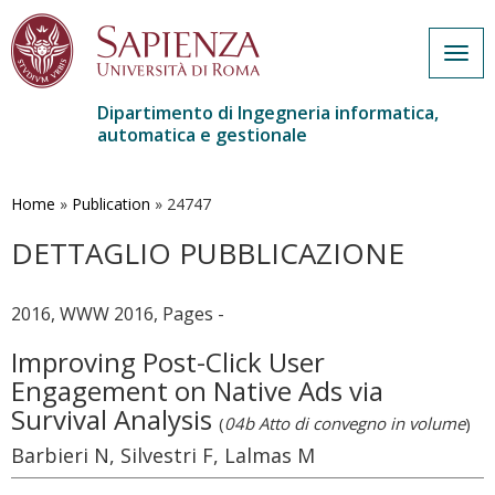
Togg
navig
Dipartimento di Ingegneria informatica,
automatica e gestionale
Salta
al
contenuto
Home
»
Publication
»
24747
principale
DETTAGLIO PUBBLICAZIONE
2016, WWW 2016, Pages -
Improving Post-Click User
Engagement on Native Ads via
Survival Analysis
(
04b Atto di convegno in volume
)
Barbieri N, Silvestri F, Lalmas M