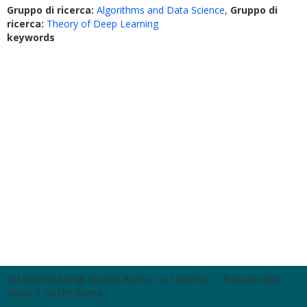
Gruppo di ricerca:
Algorithms and Data Science
,
Gruppo di
ricerca:
Theory of Deep Learning
keywords
© Università degli Studi di Roma "La Sapienza" - Piazzale Aldo
Moro 5, 00185 Roma