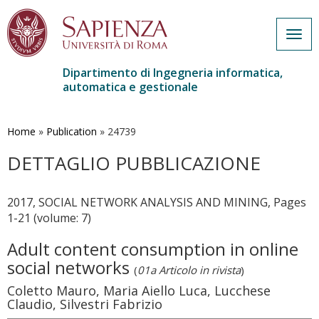
Togg
navig
Dipartimento di Ingegneria informatica,
automatica e gestionale
Salta
al
contenuto
Home
»
Publication
»
24739
principale
DETTAGLIO PUBBLICAZIONE
2017, SOCIAL NETWORK ANALYSIS AND MINING, Pages
1-21 (volume: 7)
Adult content consumption in online
social networks
(
01a Articolo in rivista
)
Coletto Mauro, Maria Aiello Luca, Lucchese
Claudio, Silvestri Fabrizio