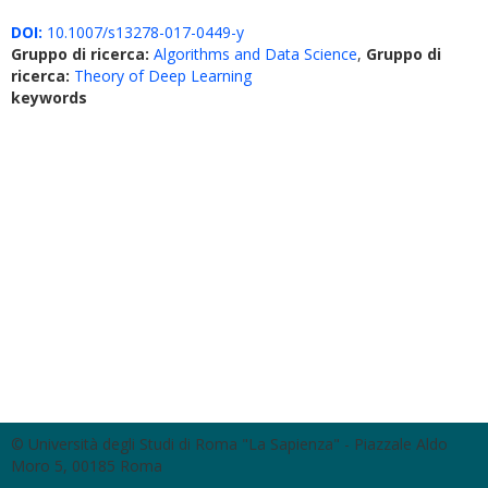
DOI:
10.1007/s13278-017-0449-y
Gruppo di ricerca:
Algorithms and Data Science
,
Gruppo di
ricerca:
Theory of Deep Learning
keywords
© Università degli Studi di Roma "La Sapienza" - Piazzale Aldo
Moro 5, 00185 Roma