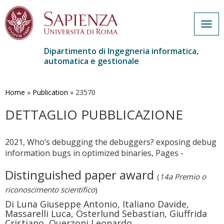
Togg
navig
Dipartimento di Ingegneria informatica,
automatica e gestionale
Salta
al
contenuto
Home
»
Publication
»
23570
principale
DETTAGLIO PUBBLICAZIONE
2021, Who’s debugging the debuggers? exposing debug
information bugs in optimized binaries, Pages -
Distinguished paper award
(
14a Premio o
riconoscimento scientifico
)
Di Luna Giuseppe Antonio, Italiano Davide,
Massarelli Luca, Österlund Sebastian, Giuffrida
Cristiano, Querzoni Leonardo