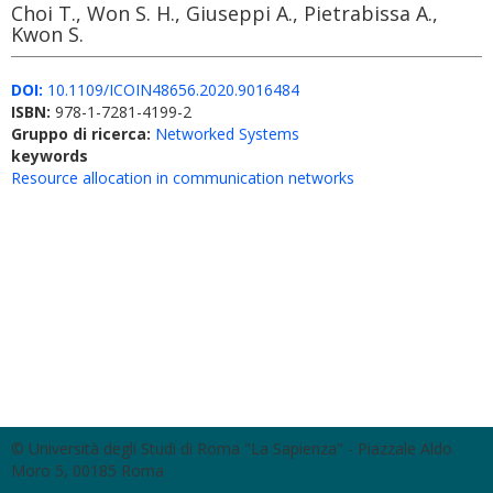
Choi T., Won S. H., Giuseppi A., Pietrabissa A.,
Kwon S.
DOI:
10.1109/ICOIN48656.2020.9016484
ISBN:
978-1-7281-4199-2
Gruppo di ricerca:
Networked Systems
keywords
Resource allocation in communication networks
© Università degli Studi di Roma "La Sapienza" - Piazzale Aldo
Moro 5, 00185 Roma