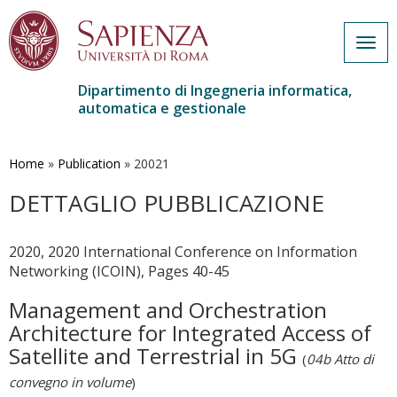
Togg
navig
Dipartimento di Ingegneria informatica,
automatica e gestionale
Salta
al
contenuto
Home
»
Publication
»
20021
principale
DETTAGLIO PUBBLICAZIONE
2020, 2020 International Conference on Information
Networking (ICOIN), Pages 40-45
Management and Orchestration
Architecture for Integrated Access of
Satellite and Terrestrial in 5G
(
04b Atto di
convegno in volume
)