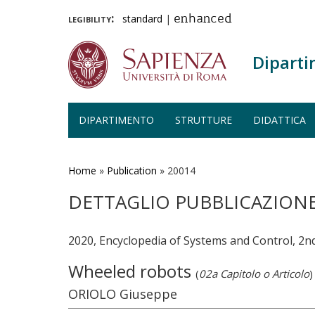
legibility:
standard
|
enhanced
Diparti
DIPARTIMENTO
STRUTTURE
DIDATTICA
Salta
al
contenuto
Home
»
Publication
»
20014
principale
DETTAGLIO PUBBLICAZION
2020, Encyclopedia of Systems and Control, 2nd
Wheeled robots
(
02a Capitolo o Articolo
)
ORIOLO Giuseppe