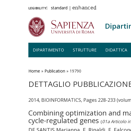
legibility:
standard
|
enhanced
Diparti
DIPARTIMENTO
STRUTTURE
DIDATTICA
Salta
al
contenuto
Home
»
Publication
»
19790
principale
DETTAGLIO PUBBLICAZION
2014, BIOINFORMATICS, Pages 228-233 (volum
Combining optimization and ma
cycle-regulated genes
(
01a Articolo in
DE SANTIS Marianna, F. Rinaldi, E. Falcon