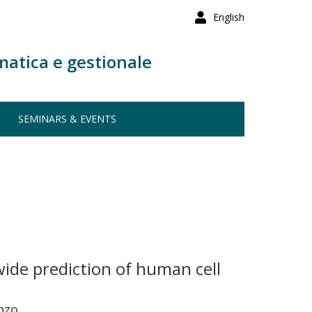
English
matica e gestionale
SEMINARS & EVENTS
de prediction of human cell
enzo