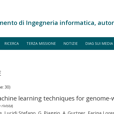
mento di Ingegneria informatica, auto
RICERCA
TERZA MISSIONE
NOTIZIE
DIAG SUI MEDIA
E
e: 30)
chine learning techniques for genome-wi
 rivista
)
e, Lucidi Stefano, G. Piaggio, A. Gurtner, Farina Lor