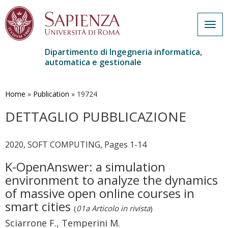
Togg
navig
Dipartimento di Ingegneria informatica,
automatica e gestionale
Salta
al
contenuto
Home
»
Publication
»
19724
principale
DETTAGLIO PUBBLICAZIONE
2020, SOFT COMPUTING, Pages 1-14
K-OpenAnswer: a simulation
environment to analyze the dynamics
of massive open online courses in
smart cities
(
01a Articolo in rivista
)
Sciarrone F., Temperini M.