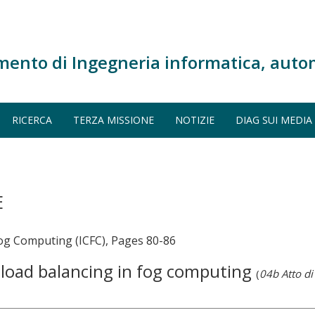
mento di Ingegneria informatica, auto
RICERCA
TERZA MISSIONE
NOTIZIE
DIAG SUI MEDIA
E
Fog Computing (ICFC), Pages 80-86
r load balancing in fog computing
(
04b Atto d