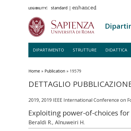
legibility:
standard
|
enhanced
Diparti
DIPARTIMENTO
STRUTTURE
DIDATTICA
Salta
al
contenuto
Home
»
Publication
»
19579
principale
DETTAGLIO PUBBLICAZION
2019, 2019 IEEE International Conference on 
Exploiting power-of-choices fo
Beraldi R., Alnuweiri H.