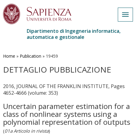
Togg
navig
Dipartimento di Ingegneria informatica,
automatica e gestionale
Salta
al
contenuto
Home
»
Publication
»
19459
principale
DETTAGLIO PUBBLICAZIONE
2016, JOURNAL OF THE FRANKLIN INSTITUTE, Pages
4652-4666 (volume: 353)
Uncertain parameter estimation for a
class of nonlinear systems using a
polynomial representation of outputs
(
01a Articolo in rivista
)