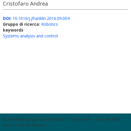
Cristofaro Andrea
DOI:
10.1016/j.jfranklin.2016.09.004
Gruppo di ricerca:
Robotics
keywords
Systems analysis and control
© Università degli Studi di Roma "La Sapienza" - Piazzale Aldo
Moro 5, 00185 Roma