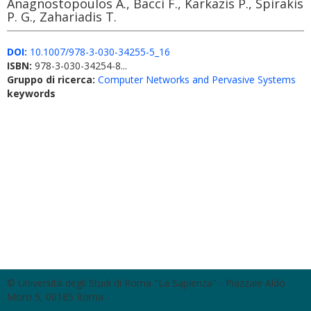
Anagnostopoulos A., Bacci F., Karkazis P., Spirakis
P. G., Zahariadis T.
DOI:
10.1007/978-3-030-34255-5_16
ISBN:
978-3-030-34254-8...
Gruppo di ricerca:
Computer Networks and Pervasive Systems
keywords
© Università degli Studi di Roma "La Sapienza" - Piazzale Aldo
Moro 5, 00185 Roma