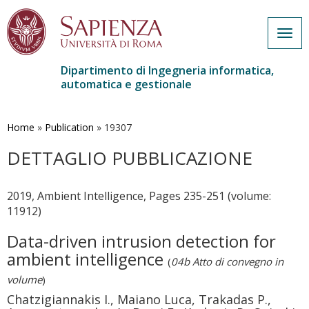
Togg
navig
Dipartimento di Ingegneria informatica,
automatica e gestionale
Salta
al
contenuto
Home
»
Publication
»
19307
principale
DETTAGLIO PUBBLICAZIONE
2019, Ambient Intelligence, Pages 235-251 (volume:
11912)
Data-driven intrusion detection for
ambient intelligence
(
04b Atto di convegno in
volume
)
Chatzigiannakis I., Maiano Luca, Trakadas P.,