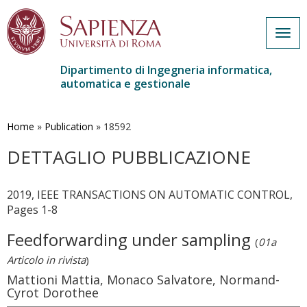
Togg
navig
Dipartimento di Ingegneria informatica,
automatica e gestionale
Salta
al
contenuto
Home
»
Publication
»
18592
principale
DETTAGLIO PUBBLICAZIONE
2019, IEEE TRANSACTIONS ON AUTOMATIC CONTROL,
Pages 1-8
Feedforwarding under sampling
(
01a
Articolo in rivista
)
Mattioni Mattia, Monaco Salvatore, Normand-
Cyrot Dorothee