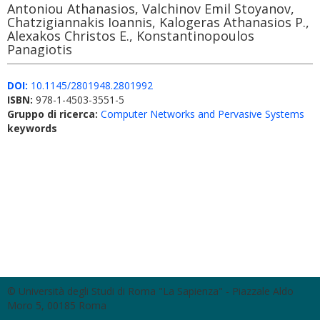
Antoniou Athanasios, Valchinov Emil Stoyanov,
Chatzigiannakis Ioannis, Kalogeras Athanasios P.,
Alexakos Christos E., Konstantinopoulos
Panagiotis
DOI:
10.1145/2801948.2801992
ISBN:
978-1-4503-3551-5
Gruppo di ricerca:
Computer Networks and Pervasive Systems
keywords
© Università degli Studi di Roma "La Sapienza" - Piazzale Aldo
Moro 5, 00185 Roma