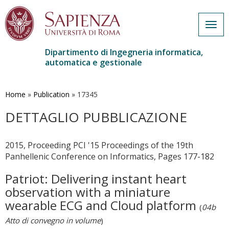
Togg
navig
Dipartimento di Ingegneria informatica,
automatica e gestionale
Salta
al
contenuto
Home
»
Publication
»
17345
principale
DETTAGLIO PUBBLICAZIONE
2015, Proceeding PCI '15 Proceedings of the 19th
Panhellenic Conference on Informatics, Pages 177-182
Patriot: Delivering instant heart
observation with a miniature
wearable ECG and Cloud platform
(
04b
Atto di convegno in volume
)