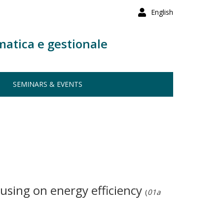
English
matica e gestionale
SEMINARS & EVENTS
cusing on energy efficiency
(
01a