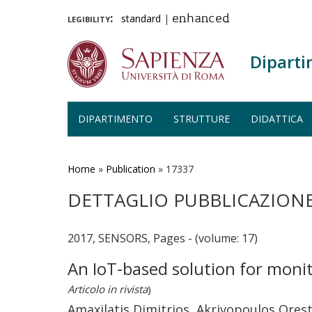
legibility:
standard
|
enhanced
Diparti
DIPARTIMENTO
STRUTTURE
DIDATTICA
Salta
al
contenuto
Home
»
Publication
»
17337
principale
DETTAGLIO PUBBLICAZION
2017, SENSORS, Pages - (volume: 17)
An IoT-based solution for monit
Articolo in rivista
)
Amaxilatis Dimitrios, Akrivopoulos Orest