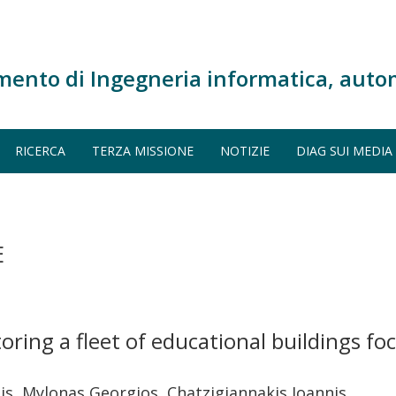
mento di Ingegneria informatica, auto
RICERCA
TERZA MISSIONE
NOTIZIE
DIAG SUI MEDIA
E
oring a fleet of educational buildings fo
is, Mylonas Georgios, Chatzigiannakis Ioannis