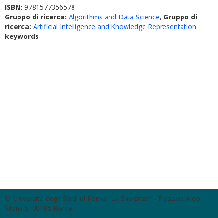
ISBN:
9781577356578
Gruppo di ricerca:
Algorithms and Data Science
,
Gruppo di
ricerca:
Artificial Intelligence and Knowledge Representation
keywords
© Università degli Studi di Roma "La Sapienza" - Piazzale Aldo
Moro 5, 00185 Roma