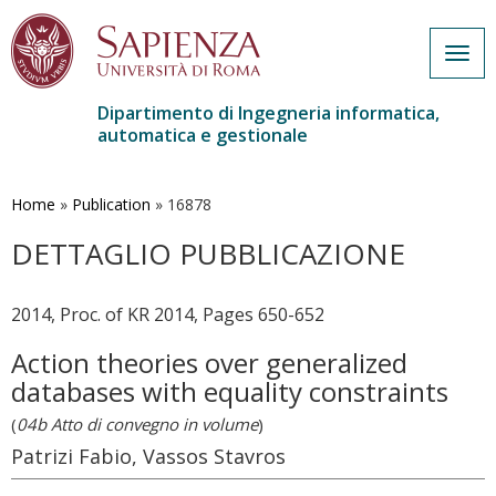
Togg
navig
Dipartimento di Ingegneria informatica,
automatica e gestionale
Salta
al
contenuto
Home
»
Publication
»
16878
principale
DETTAGLIO PUBBLICAZIONE
2014, Proc. of KR 2014, Pages 650-652
Action theories over generalized
databases with equality constraints
(
04b Atto di convegno in volume
)
Patrizi Fabio, Vassos Stavros