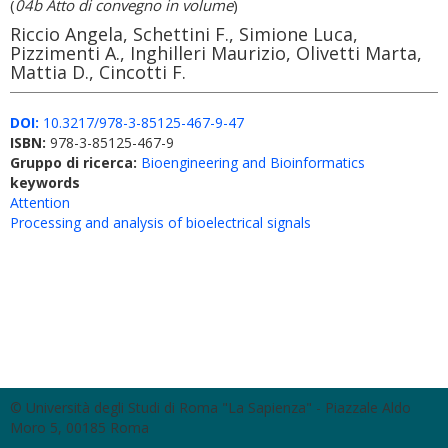
(
04b Atto di convegno in volume
)
Riccio Angela, Schettini F., Simione Luca,
Pizzimenti A., Inghilleri Maurizio, Olivetti Marta,
Mattia D., Cincotti F.
DOI:
10.3217/978-3-85125-467-9-47
ISBN:
978-3-85125-467-9
Gruppo di ricerca:
Bioengineering and Bioinformatics
keywords
Attention
Processing and analysis of bioelectrical signals
© Università degli Studi di Roma "La Sapienza" - Piazzale Aldo
Moro 5, 00185 Roma