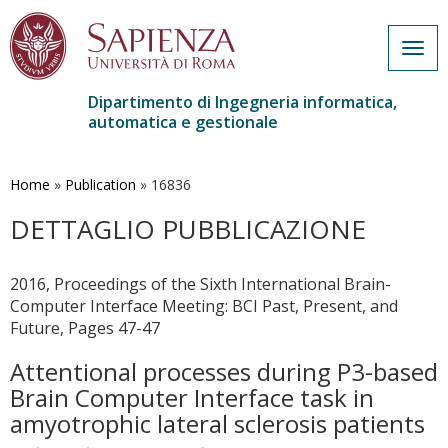
Togg
navig
Dipartimento di Ingegneria informatica,
automatica e gestionale
Salta
al
contenuto
Home
»
Publication
»
16836
principale
DETTAGLIO PUBBLICAZIONE
2016, Proceedings of the Sixth International Brain-
Computer Interface Meeting: BCI Past, Present, and
Future, Pages 47-47
Attentional processes during P3-based
Brain Computer Interface task in
amyotrophic lateral sclerosis patients