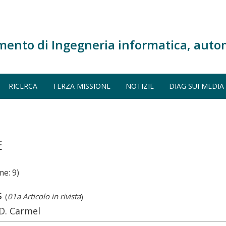
mento di Ingegneria informatica, auto
RICERCA
TERZA MISSIONE
NOTIZIE
DIAG SUI MEDIA
E
e: 9)
s
(
01a Articolo in rivista
)
 D. Carmel