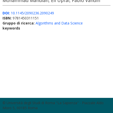
Mohammad Mahdian, Eli Upfal, Fabio Vandin
DOI:
10.1145/2090236.2090249
ISBN:
9781450311151
Gruppo di ricerca:
Algorithms and Data Science
keywords
© Università degli Studi di Roma "La Sapienza" - Piazzale Aldo
Moro 5, 00185 Roma