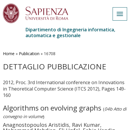
Togg
navig
Dipartimento di Ingegneria informatica,
automatica e gestionale
Salta
al
contenuto
Home
»
Publication
»
16708
principale
DETTAGLIO PUBBLICAZIONE
2012, Proc. 3rd International conference on Innovations
in Theoretical Computer Science (ITCS 2012), Pages 149-
160
Algorithms on evolving graphs
(
04b Atto di
convegno in volume
)
Anagnostopoulos Aristidis, Ravi Kumar,