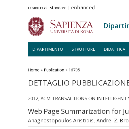
legibility:
standard
|
enhanced
Diparti
DIPARTIMENTO
STRUTTURE
DIDATTICA
Salta
al
contenuto
Home
»
Publication
»
16705
principale
DETTAGLIO PUBBLICAZION
2012, ACM TRANSACTIONS ON INTELLIGENT S
Web Page Summarization for Ju
Anagnostopoulos Aristidis, Andrei Z. Brod