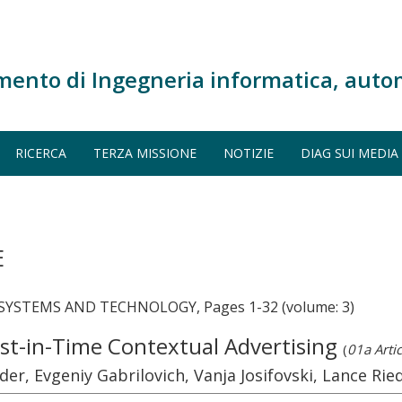
mento di Ingegneria informatica, auto
RICERCA
TERZA MISSIONE
NOTIZIE
DIAG SUI MEDIA
E
YSTEMS AND TECHNOLOGY, Pages 1-32 (volume: 3)
st-in-Time Contextual Advertising
(
01a Artic
er, Evgeniy Gabrilovich, Vanja Josifovski, Lance Rie