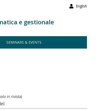
English
matica e gestionale
SEMINARS & EVENTS
olo in rivista
)
del