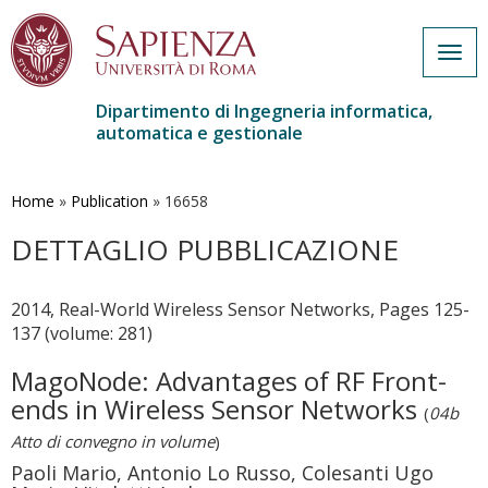
Togg
navig
Dipartimento di Ingegneria informatica,
automatica e gestionale
Salta
al
contenuto
Home
»
Publication
»
16658
principale
DETTAGLIO PUBBLICAZIONE
2014, Real-World Wireless Sensor Networks, Pages 125-
137 (volume: 281)
MagoNode: Advantages of RF Front-
ends in Wireless Sensor Networks
(
04b
Atto di convegno in volume
)
Paoli Mario, Antonio Lo Russo, Colesanti Ugo