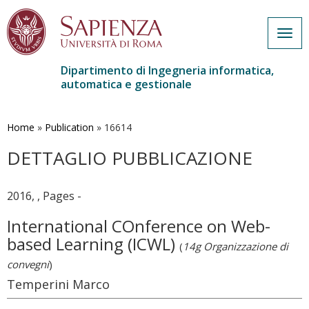
Togg
navig
Dipartimento di Ingegneria informatica,
automatica e gestionale
Salta
al
contenuto
Home
»
Publication
»
16614
principale
DETTAGLIO PUBBLICAZIONE
2016, , Pages -
International COnference on Web-
based Learning (ICWL)
(
14g Organizzazione di
convegni
)
Temperini Marco