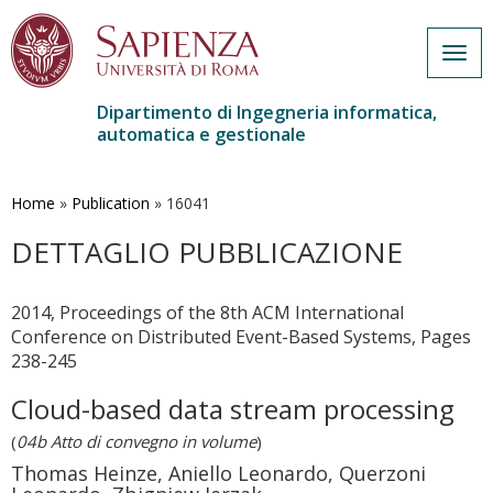
Togg
navig
Dipartimento di Ingegneria informatica,
automatica e gestionale
Salta
al
contenuto
Home
»
Publication
»
16041
principale
DETTAGLIO PUBBLICAZIONE
2014, Proceedings of the 8th ACM International
Conference on Distributed Event-Based Systems, Pages
238-245
Cloud-based data stream processing
(
04b Atto di convegno in volume
)
Thomas Heinze, Aniello Leonardo, Querzoni