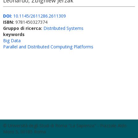
Leonardo, Zbigniew Jerzak
DOI:
10.1145/2611286.2611309
ISBN:
9781450327374
Gruppo di ricerca:
Distributed Systems
keywords
Big Data
Parallel and Distributed Computing Platforms
© Università degli Studi di Roma "La Sapienza" - Piazzale Aldo
Moro 5, 00185 Roma