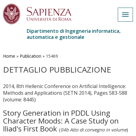
Togg
navig
Dipartimento di Ingegneria informatica,
automatica e gestionale
Salta
al
contenuto
Home
»
Publication
»
15469
principale
DETTAGLIO PUBBLICAZIONE
2014, 8th Hellenic Conference on Artificial Intelligence:
Methods and Applications (SETN 2014), Pages 583-588
(volume: 8445)
Story Generation in PDDL Using
Character Moods: A Case Study on
Iliad's First Book
(
04b Atto di convegno in volume
)