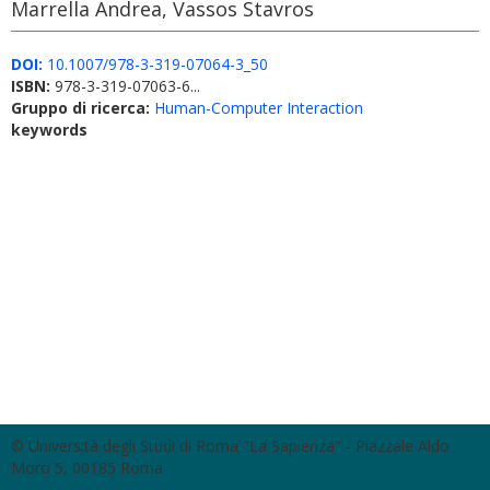
Marrella Andrea, Vassos Stavros
DOI:
10.1007/978-3-319-07064-3_50
ISBN:
978-3-319-07063-6...
Gruppo di ricerca:
Human-Computer Interaction
keywords
© Università degli Studi di Roma "La Sapienza" - Piazzale Aldo
Moro 5, 00185 Roma