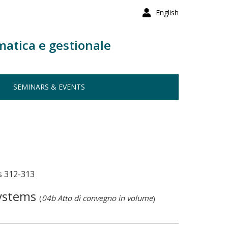
English
matica e gestionale
SEMINARS & EVENTS
s 312-313
Systems
(
04b Atto di convegno in volume
)