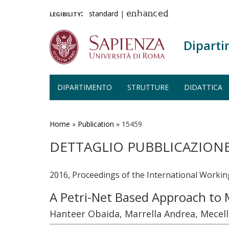
legibility:
standard
|
enhanced
Diparti
DIPARTIMENTO
STRUTTURE
DIDATTICA
Salta
al
contenuto
Home
»
Publication
»
15459
principale
DETTAGLIO PUBBLICAZION
2016, Proceedings of the International Workin
A Petri-Net Based Approach to 
Hanteer Obaida, Marrella Andrea, Mecell