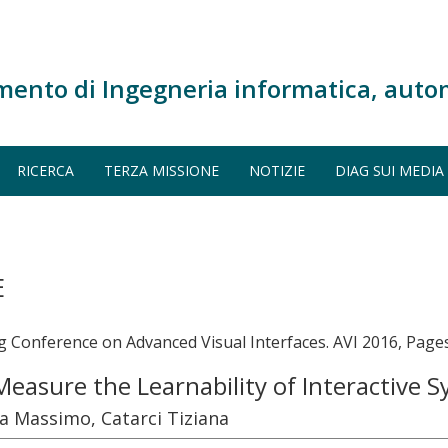
mento di Ingegneria informatica, auto
RICERCA
TERZA MISSIONE
NOTIZIE
DIAG SUI MEDIA
E
g Conference on Advanced Visual Interfaces. AVI 2016, Page
Measure the Learnability of Interactive 
a Massimo, Catarci Tiziana