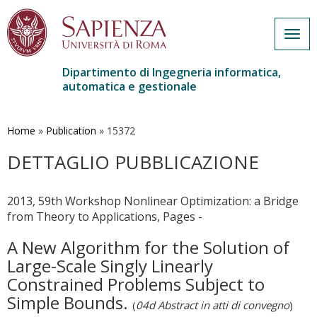
Togg
navig
Dipartimento di Ingegneria informatica,
automatica e gestionale
Salta
al
contenuto
Home
»
Publication
»
15372
principale
DETTAGLIO PUBBLICAZIONE
2013, 59th Workshop Nonlinear Optimization: a Bridge
from Theory to Applications, Pages -
A New Algorithm for the Solution of
Large-Scale Singly Linearly
Constrained Problems Subject to
Simple Bounds.
(
04d Abstract in atti di convegno
)