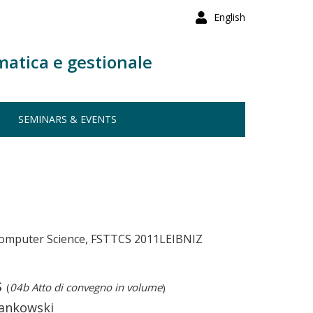
English
matica e gestionale
SEMINARS & EVENTS
Computer Science, FSTTCS 2011LEIBNIZ
s
(
04b Atto di convegno in volume
)
Sankowski