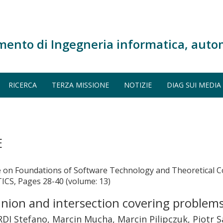
mento di Ingegneria informatica, auto
RICERCA
TERZA MISSIONE
NOTIZIE
DIAG SUI MEDIA
E
e on Foundations of Software Technology and Theoretical 
, Pages 28-40 (volume: 13)
union and intersection covering problem
DI Stefano, Marcin Mucha, Marcin Pilipczuk, Piotr 