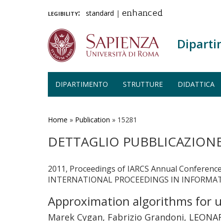
legibility:
standard
|
enhanced
Diparti
DIPARTIMENTO
STRUTTURE
DIDATTICA
Salta
al
contenuto
Home
»
Publication
»
15281
principale
DETTAGLIO PUBBLICAZION
2011, Proceedings of IARCS Annual Conferenc
INTERNATIONAL PROCEEDINGS IN INFORMATICS
Approximation algorithms for 
Marek Cygan, Fabrizio Grandoni, LEONAR