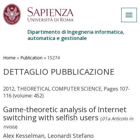
Togg
navig
Dipartimento di Ingegneria informatica,
automatica e gestionale
Salta
al
contenuto
Home
»
Publication
»
15274
principale
DETTAGLIO PUBBLICAZIONE
2012, THEORETICAL COMPUTER SCIENCE, Pages 107-
116 (volume: 452)
Game-theoretic analysis of Internet
switching with selfish users
(
01a Articolo in
rivista
)
Alex Kesselman, Leonardi Stefano