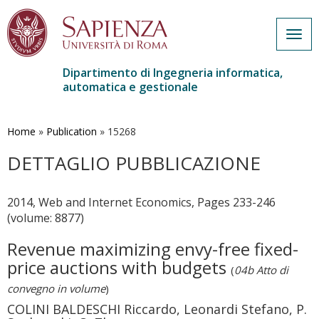
Togg
navig
Dipartimento di Ingegneria informatica,
automatica e gestionale
Salta
al
contenuto
Home
»
Publication
»
15268
principale
DETTAGLIO PUBBLICAZIONE
2014, Web and Internet Economics, Pages 233-246
(volume: 8877)
Revenue maximizing envy-free fixed-
price auctions with budgets
(
04b Atto di
convegno in volume
)
COLINI BALDESCHI Riccardo, Leonardi Stefano, P.