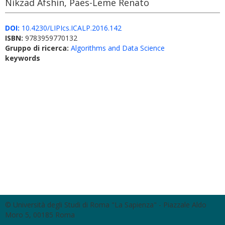
Nikzad Afshin, Paes-Leme Renato
DOI:
10.4230/LIPIcs.ICALP.2016.142
ISBN:
9783959770132
Gruppo di ricerca:
Algorithms and Data Science
keywords
© Università degli Studi di Roma "La Sapienza" - Piazzale Aldo
Moro 5, 00185 Roma