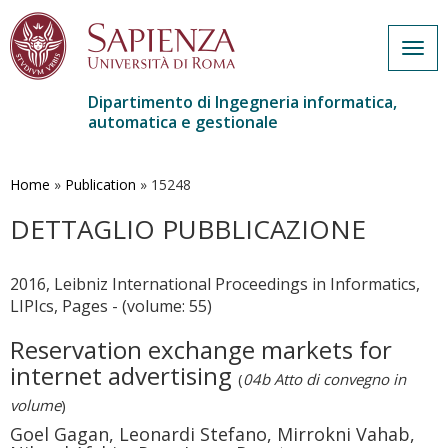
Togg
navig
Dipartimento di Ingegneria informatica,
automatica e gestionale
Salta
al
contenuto
Home
»
Publication
»
15248
principale
DETTAGLIO PUBBLICAZIONE
2016, Leibniz International Proceedings in Informatics,
LIPIcs, Pages - (volume: 55)
Reservation exchange markets for
internet advertising
(
04b Atto di convegno in
volume
)
Goel Gagan, Leonardi Stefano, Mirrokni Vahab,