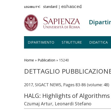
legibility:
standard
|
enhanced
Diparti
DIPARTIMENTO
STRUTTURE
DIDATTICA
Salta
al
contenuto
Home
»
Publication
»
15240
principale
DETTAGLIO PUBBLICAZION
2017, SIGACT NEWS, Pages 83-86 (volume: 48)
HALG: Highlights of Algorithm
Czumaj Artur, Leonardi Stefano