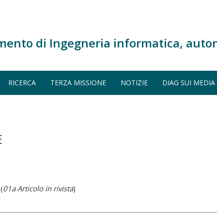
mento di Ingegneria informatica, auto
RICERCA
TERZA MISSIONE
NOTIZIE
DIAG SUI MEDIA
E
s
(
01a Articolo in rivista
)