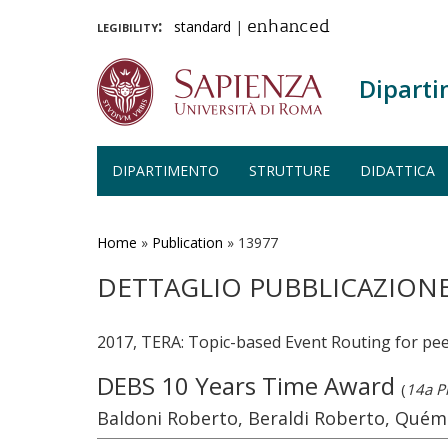
legibility:
standard
|
enhanced
Diparti
DIPARTIMENTO
STRUTTURE
DIDATTICA
Salta
al
contenuto
Home
»
Publication
»
13977
principale
DETTAGLIO PUBBLICAZION
2017, TERA: Topic-based Event Routing for pee
DEBS 10 Years Time Award
(
14a P
Baldoni Roberto, Beraldi Roberto, Quéma