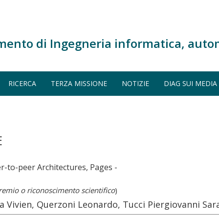
mento di Ingegneria informatica, auto
RICERCA
TERZA MISSIONE
NOTIZIE
DIAG SUI MEDIA
E
r-to-peer Architectures, Pages -
remio o riconoscimento scientifico
)
 Vivien, Querzoni Leonardo, Tucci Piergiovanni Sar