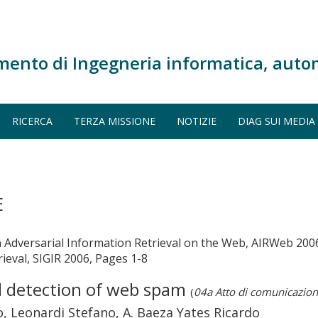
mento di Ingegneria informatica, auto
RICERCA
TERZA MISSIONE
NOTIZIE
DIAG SUI MEDIA
E
 Adversarial Information Retrieval on the Web, AIRWeb 2006
eval, SIGIR 2006, Pages 1-8
d detection of web spam
(
04a Atto di comunicazion
o, Leonardi Stefano, A. Baeza Yates Ricardo