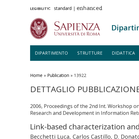
legibility:
standard
|
enhanced
Diparti
DIPARTIMENTO
STRUTTURE
DIDATTICA
Salta
al
contenuto
Home
»
Publication
»
13922
principale
DETTAGLIO PUBBLICAZION
2006, Proceedings of the 2nd Int. Workshop on
Research and Development in Information Retri
Link-based characterization an
Becchetti Luca, Carlos Castillo, D. Donat