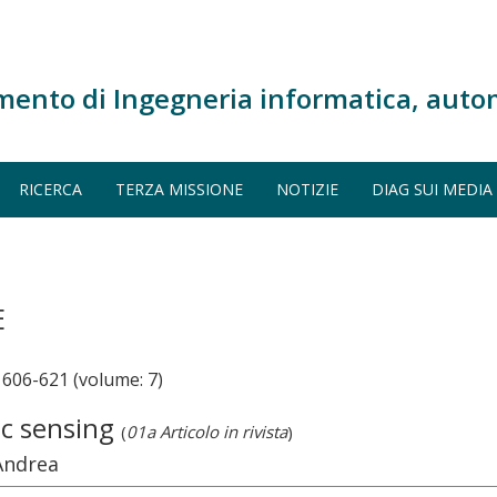
mento di Ingegneria informatica, auto
RICERCA
TERZA MISSIONE
NOTIZIE
DIAG SUI MEDIA
E
06-621 (volume: 7)
ic sensing
(
01a Articolo in rivista
)
 Andrea