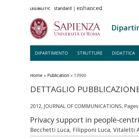
legibility:
standard
|
enhanced
Diparti
DIPARTIMENTO
STRUTTURE
DIDATTICA
Salta
al
contenuto
Home
»
Publication
»
13900
principale
DETTAGLIO PUBBLICAZION
2012, JOURNAL OF COMMUNICATIONS, Pages 6
Privacy support in people-centr
Becchetti Luca, Filipponi Luca, Vitaletti