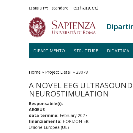
legibility:
standard
|
enhanced
Diparti
DIPARTIMENTO
STRUTTURE
DIDATTICA
Salta
al
contenuto
Home
»
Project Detail
»
28078
principale
A NOVEL EEG ULTRASOUND
NEUROSTIMULATION
Responsabile(i):
AEGEUS
data termine:
February 2027
finanziamento:
HORIZON-EIC
Unione Europea (UE)