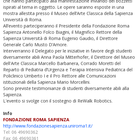
che hanno partecipato alla manifestazione inviando dei bozzetti
ispirati al tema in oggetto. Le opere saranno esposte in una
mostra allestita presso il Museo dell’Arte Classica della Sapienza
Università di Roma.
All’evento parteciperanno il Presidente della Fondazione Roma
Sapienza Antonello Folco Biagini, il Magnifico Rettore della
Sapienza Università di Roma Eugenio Gaudio, il Direttore
Generale Carlo Musto D’Amore.
Interverranno il Delegato per le iniziative in favore degli studenti
diversamente abili Anna Paola Mitterhofer, il Direttore del Museo
dell'Arte Classica Marcello Barbanera, Corrado Moretti del
Reparto di Pediatria d’Urgenza e Terapia Intensiva Pediatrica del
Policlinico Umberto I e il Pro Rettore alle Comunicazioni
istituzionali della Sapienza Mario Morcellini.
Sono previste testimonianze di studenti diversamente abili alla
Sapienza.
L'evento si svolge con il sostegno di ReWalk Robotics.
Info
FONDAZIONE ROMA SAPIENZA
http://www.fondazionesapienza.
uniroma1.it/
Tel: 06 49690362
Fax: 06 49690361