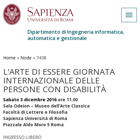
Togg
navig
Dipartimento di Ingegneria informatica,
automatica e gestionale
Salta
al
contenuto
Home
»
Node
»
7438
principale
L'ARTE DI ESSERE GIORNATA
INTERNAZIONALE DELLE
PERSONE CON DISABILITÀ
Sabato
3 dicembre
2016
ore 11.00
Sala Odeion – Museo dell’Arte Classica
Facoltà di Lettere e Filosofia
Sapienza Università di Roma
Piazzale Aldo Moro 5 Roma
INGRESSO LIBERO