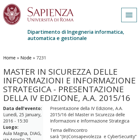
Togg
navig
Dipartimento di Ingegneria informatica,
automatica e gestionale
Salta
al
contenuto
Home
»
Node
»
7231
principale
MASTER IN SICUREZZA DELLE
INFORMAZIONI E INFORMAZIONE
STRATEGICA - PRESENTAZIONE
DELLA IV EDIZIONE, A.A. 2015/16
Data dell'evento:
Presentazione della IV Edizione, A.A.
Lunedì, 25 January,
2015/16 del Master in Sicurezza delle
2016 - 15:30
Informazioni e Informazione Strategica
Luogo:
Tema dell’incontro
Aula Magna, DIAG,
sarà “(In)Consapevolezza e CyberSecurity”
via Ariosto 25,