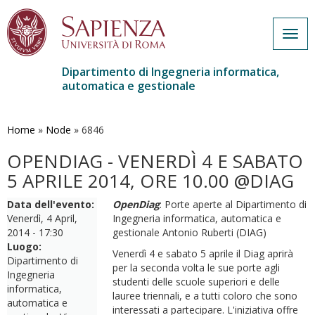
Togg
navig
Dipartimento di Ingegneria informatica,
automatica e gestionale
Salta
al
contenuto
Home
»
Node
»
6846
principale
OPENDIAG - VENERDÌ 4 E SABATO
5 APRILE 2014, ORE 10.00 @DIAG
Data dell'evento:
OpenDiag
: Porte aperte al Dipartimento di
Venerdì, 4 April,
Ingegneria informatica, automatica e
2014 - 17:30
gestionale Antonio Ruberti (DIAG)
Luogo:
Venerdì 4 e sabato 5 aprile il Diag aprirà
Dipartimento di
per la seconda volta le sue porte agli
Ingegneria
studenti delle scuole superiori e delle
informatica,
lauree triennali, e a tutti coloro che sono
automatica e
interessati a partecipare. L'iniziativa offre