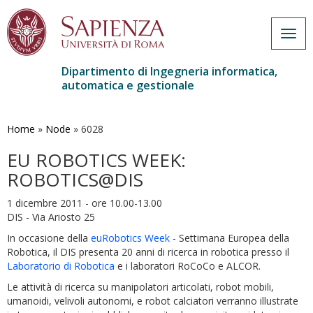
Togg
navig
Dipartimento di Ingegneria informatica,
automatica e gestionale
Salta
al
contenuto
Home
»
Node
»
6028
principale
EU ROBOTICS WEEK:
ROBOTICS@DIS
1 dicembre 2011 - ore 10.00-13.00
DIS - Via Ariosto 25
In occasione della
euRobotics Week
- Settimana Europea della
Robotica
, il DIS presenta 20 anni di ricerca in robotica presso il
Laboratorio di Robotica
e i laboratori RoCoCo e ALCOR.
Le attività di ricerca su manipolatori articolati, robot mobili,
umanoidi, velivoli autonomi, e robot calciatori verranno illustrate