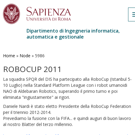
Dipartimento di Ingegneria informatica,
automatica e gestionale
Salta
al
contenuto
Home
»
Node
»
5986
principale
ROBOCUP 2011
La squadra SPQR del DIS ha partecipato alla RoboCup (Istanbul 5-
10 Luglio) nella Standard Platform League con i robot umanoidi
NAO di Aldebaran Robotics, superando il primo turno e poi
eliminata "ingiustamente" ai rigori.
Daniele Nardi è stato eletto Presidente della RoboCup Federation
per il triennio 2012-2014.
Prevediamo la fusione con la FIFA... e quindi auguri di buon lavoro
al nostro Blatter del terzo millennio.