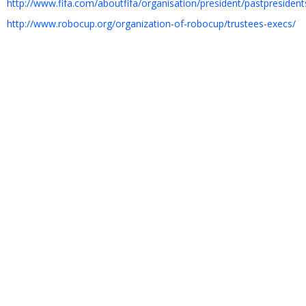
http://www.fifa.com/aboutfifa/organisation/president/pastpresident
http://www.robocup.org/organization-of-robocup/trustees-execs/