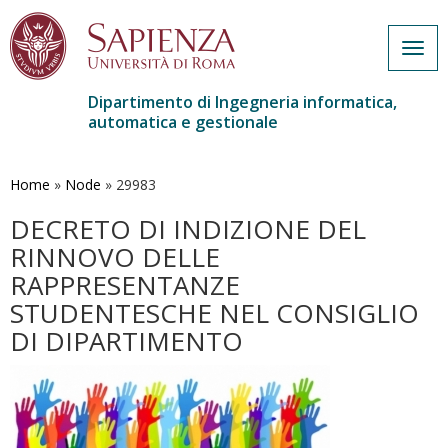
Togg
navig
Dipartimento di Ingegneria informatica,
automatica e gestionale
Salta
al
contenuto
Home
»
Node
»
29983
principale
DECRETO DI INDIZIONE DEL
RINNOVO DELLE
RAPPRESENTANZE
STUDENTESCHE NEL CONSIGLIO
DI DIPARTIMENTO